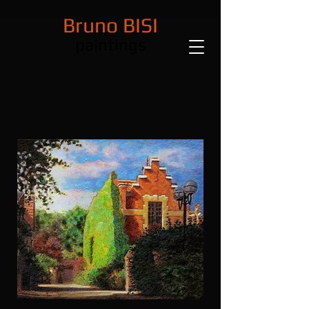
Bruno BISI
paintings