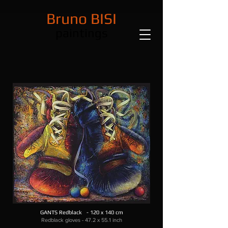
Bruno BISI
paintings
GANTS Redblack - 120 x 140 cm
Redblack gloves - 47.2 x 55.1 inch